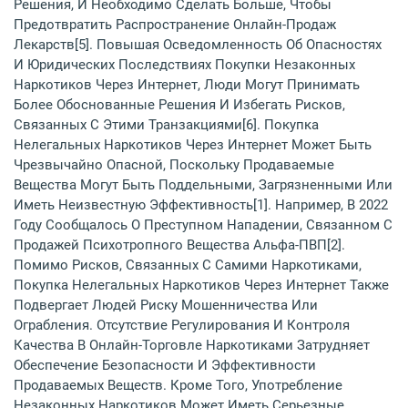
Решения, И Необходимо Сделать Больше, Чтобы
Предотвратить Распространение Онлайн-Продаж
Лекарств[5]. Повышая Осведомленность Об Опасностях
И Юридических Последствиях Покупки Незаконных
Наркотиков Через Интернет, Люди Могут Принимать
Более Обоснованные Решения И Избегать Рисков,
Связанных С Этими Транзакциями[6]. Покупка
Нелегальных Наркотиков Через Интернет Может Быть
Чрезвычайно Опасной, Поскольку Продаваемые
Вещества Могут Быть Поддельными, Загрязненными Или
Иметь Неизвестную Эффективность[1]. Например, В 2022
Году Сообщалось О Преступном Нападении, Связанном С
Продажей Психотропного Вещества Альфа-ПВП[2].
Помимо Рисков, Связанных С Самими Наркотиками,
Покупка Нелегальных Наркотиков Через Интернет Также
Подвергает Людей Риску Мошенничества Или
Ограбления. Отсутствие Регулирования И Контроля
Качества В Онлайн-Торговле Наркотиками Затрудняет
Обеспечение Безопасности И Эффективности
Продаваемых Веществ. Кроме Того, Употребление
Незаконных Наркотиков Может Иметь Серьезные