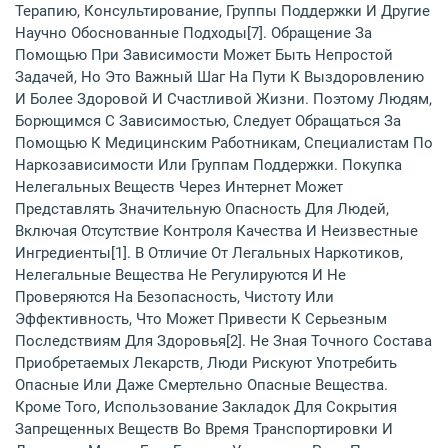
Терапию, Консультирование, Группы Поддержки И Другие
Научно Обоснованные Подходы[7]. Обращение За
Помощью При Зависимости Может Быть Непростой
Задачей, Но Это Важный Шаг На Пути К Выздоровлению
И Более Здоровой И Счастливой Жизни. Поэтому Людям,
Борющимся С Зависимостью, Следует Обращаться За
Помощью К Медицинским Работникам, Специалистам По
Наркозависимости Или Группам Поддержки. Покупка
Нелегальных Веществ Через Интернет Может
Представлять Значительную Опасность Для Людей,
Включая Отсутствие Контроля Качества И Неизвестные
Ингредиенты[1]. В Отличие От Легальных Наркотиков,
Нелегальные Вещества Не Регулируются И Не
Проверяются На Безопасность, Чистоту Или
Эффективность, Что Может Привести К Серьезным
Последствиям Для Здоровья[2]. Не Зная Точного Состава
Приобретаемых Лекарств, Люди Рискуют Употребить
Опасные Или Даже Смертельно Опасные Вещества.
Кроме Того, Использование Закладок Для Сокрытия
Запрещенных Веществ Во Время Транспортировки И