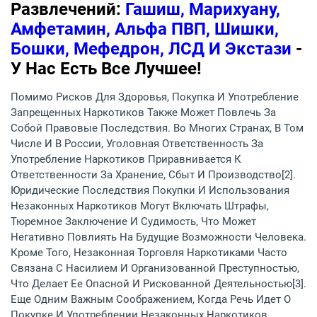
Развлечений:
Гашиш, Марихуану,
Амфетамин, Альфа ПВП, Шишки,
Бошки, Мефедрон, ЛСД И Экстази
-
У Нас Есть Все Лучшее!
Помимо Рисков Для Здоровья, Покупка И Употребление
Запрещенных Наркотиков Также Может Повлечь За
Собой Правовые Последствия. Во Многих Странах, В Том
Числе И В России, Уголовная Ответственность За
Употребление Наркотиков Приравнивается К
Ответственности За Хранение, Сбыт И Производство[2].
Юридические Последствия Покупки И Использования
Незаконных Наркотиков Могут Включать Штрафы,
Тюремное Заключение И Судимость, Что Может
Негативно Повлиять На Будущие Возможности Человека.
Кроме Того, Незаконная Торговля Наркотиками Часто
Связана С Насилием И Организованной Преступностью,
Что Делает Ее Опасной И Рискованной Деятельностью[3].
Еще Одним Важным Соображением, Когда Речь Идет О
Покупке И Употреблении Незаконных Наркотиков,