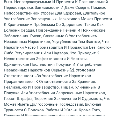
Быть Непредсказуемыми И Привести К Потенциальной
Передозировке, Зависимости И Даже Смерти. Помимо
Непосредственной Угрозы Для Здоровья, Длительное
Употребление Запрещенных Наркотиков Может Привести
К Хроническим Проблемам Со Здоровьем, Таким Как
Болезни Сердца, Повреждение Печени И Психические
Заболевания. Риски, Связанные С Употреблением
Незаконных Наркотиков, Усугубляются Тем Фактом, Что
Наркотики Часто Производятся И Продаются Без Какого-
Либо Регулирования Или Надзора, Что Приводит К
Несоответствию Эффективности И Чистоты.
Юридические Последствия Покупки И Употребления
Незаконных Наркотиков Серьезны[2]. Уголовная
Ответственность За Употребление Наркотиков
Приравнивается К Ответственности За Хранение,
Реализацию И Производство. Лицам, Уличенным В
Покупке Или Употреблении Запрещенных Наркотиков,
Грозят Штрафы, Тюремное Заключение И Судимость, Что
Может Иметь Долгосрочные Последствия, Включая
Трудности С Поиском Работы И Жилья. Кроме Того,
Продажа И Распространение Незаконных Наркотиков