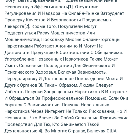
Могут Быть Зараженными, Поддельными Или Иметь
Неизвестную Эффективность[1]. Отсутствие
Регулирования И Надзора На Онлайн-Рынке Затрудняет
Проверку Качества И Безопасности Продаваемых
Лекарств[2]. Кроме Того, Покупатели Могут
Подвергнуться Риску Мошенничества Или
Мошенничества, Поскольку Многие Онлайн-Торговцы
Наркотиками Работают Анонимно И Могут Не
Доставлять Продукцию В Соответствии С Обещаниями.
Употребление Незаконных Наркотиков Также Может
Иметь Серьезные Последствия Для Физического И
Психического Здоровья, Включая Зависимость,
Передозировку И Долгосрочное Повреждение Мозга И
Других Органов[3]. Таким Образом, Людям Следует
Избегать Покупки Запрещенных Наркотиков В Интернете
И Обращаться За Профессиональной Помощью, Если Они
Борются С Зависимостью. Покупка Нелегальных
Наркотиков Через Интернет Не Только Рискованна, Но И
Незаконна, Что Влечет За Собой Серьезные Юридические
Последствия Для Тех, Кто Занимается Такой
Деятельностью[4]. Во Многих Странах, Включая США,