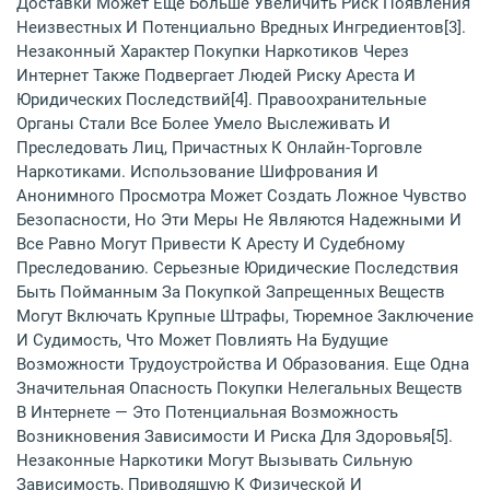
Доставки Может Еще Больше Увеличить Риск Появления
Неизвестных И Потенциально Вредных Ингредиентов[3].
Незаконный Характер Покупки Наркотиков Через
Интернет Также Подвергает Людей Риску Ареста И
Юридических Последствий[4]. Правоохранительные
Органы Стали Все Более Умело Выслеживать И
Преследовать Лиц, Причастных К Онлайн-Торговле
Наркотиками. Использование Шифрования И
Анонимного Просмотра Может Создать Ложное Чувство
Безопасности, Но Эти Меры Не Являются Надежными И
Все Равно Могут Привести К Аресту И Судебному
Преследованию. Серьезные Юридические Последствия
Быть Пойманным За Покупкой Запрещенных Веществ
Могут Включать Крупные Штрафы, Тюремное Заключение
И Судимость, Что Может Повлиять На Будущие
Возможности Трудоустройства И Образования. Еще Одна
Значительная Опасность Покупки Нелегальных Веществ
В Интернете — Это Потенциальная Возможность
Возникновения Зависимости И Риска Для Здоровья[5].
Незаконные Наркотики Могут Вызывать Сильную
Зависимость, Приводящую К Физической И