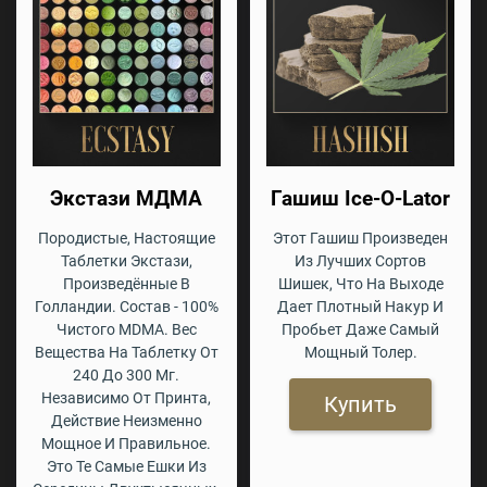
Экстази МДМА
Гашиш Ice-O-Lator
Породистые, Настоящие
Этот Гашиш Произведен
Таблетки Экстази,
Из Лучших Сортов
Произведённые В
Шишек, Что На Выходе
Голландии. Состав - 100%
Дает Плотный Накур И
Чистого MDMA. Вес
Пробьет Даже Самый
Вещества На Таблетку От
Мощный Толер.
240 До 300 Мг.
Независимо От Принта,
Купить
Действие Неизменно
Мощное И Правильное.
Это Те Самые Ешки Из