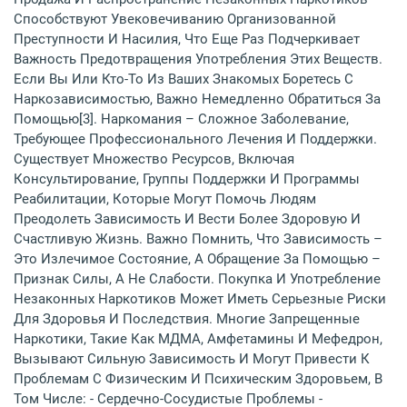
Способствуют Увековечиванию Организованной
Преступности И Насилия, Что Еще Раз Подчеркивает
Важность Предотвращения Употребления Этих Веществ.
Если Вы Или Кто-То Из Ваших Знакомых Боретесь С
Наркозависимостью, Важно Немедленно Обратиться За
Помощью[3]. Наркомания – Сложное Заболевание,
Требующее Профессионального Лечения И Поддержки.
Существует Множество Ресурсов, Включая
Консультирование, Группы Поддержки И Программы
Реабилитации, Которые Могут Помочь Людям
Преодолеть Зависимость И Вести Более Здоровую И
Счастливую Жизнь. Важно Помнить, Что Зависимость –
Это Излечимое Состояние, А Обращение За Помощью –
Признак Силы, А Не Слабости. Покупка И Употребление
Незаконных Наркотиков Может Иметь Серьезные Риски
Для Здоровья И Последствия. Многие Запрещенные
Наркотики, Такие Как МДМА, Амфетамины И Мефедрон,
Вызывают Сильную Зависимость И Могут Привести К
Проблемам С Физическим И Психическим Здоровьем, В
Том Числе: - Сердечно-Сосудистые Проблемы -